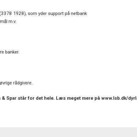
ine (3378 1928), som yder support på netbank
mål m.v.
dre banker.
øvrige rådgivere.
n & Spar står for det hele. Læs meget mere på www.lsb.dk/dyrlæ