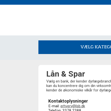
VÆLG KATEGO
Lån & Spar
Vælg en bank, der kender dyrlægebranc
kan du koncentrere dig om din virksomhe
kender de økonomiske vilkår for dyrlæge
Kontaktoplysninger
E-mail:
erhverv@lsb.dk
Telefon: 3378 2388