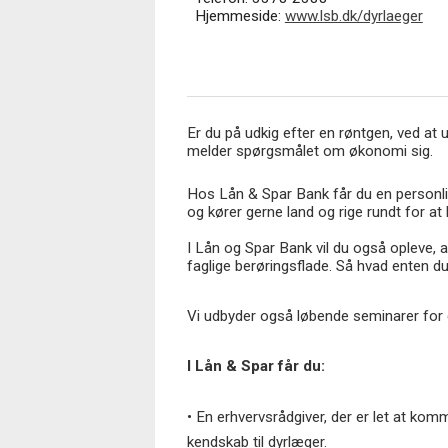
Hjemmeside:
www.lsb.dk/dyrlaeger
Er du på udkig efter en røntgen, ved at 
melder spørgsmålet om økonomi sig.
Hos Lån & Spar Bank får du en personlig
og kører gerne land og rige rundt for at
I Lån og Spar Bank vil du også opleve, a
faglige berøringsflade. Så hvad enten du
Vi udbyder også løbende seminarer for
I Lån & Spar får du:
• En erhvervsrådgiver, der er let at k
kendskab til dyrlæger.