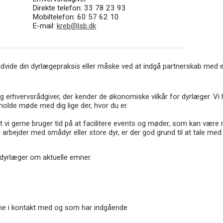
Direkte telefon: 33 78 23 93
Mobiltelefon: 60 57 62 10
E-mail:
kreb@lsb.dk
udvide din dyrlægepraksis eller måske ved at indgå partnerskab med en
 erhvervsrådgiver, der kender de økonomiske vilkår for dyrlæger. Vi 
 holde møde med dig lige der, hvor du er.
t vi gerne bruger tid på at facilitere events og møder, som kan være m
 arbejder med smådyr eller store dyr, er der god grund til at tale med
 dyrlæger om aktuelle emner.
omme i kontakt med og som har indgående