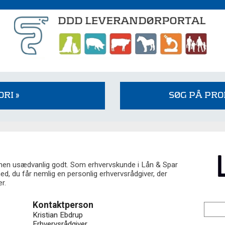
RI »
SØG PÅ PR
hen usædvanlig godt. Som erhvervskunde i Lån & Spar
d, du får nemlig en personlig erhvervsrådgiver, der
r.
Kontaktperson
Kristian Ebdrup
Erhvervsrådgiver