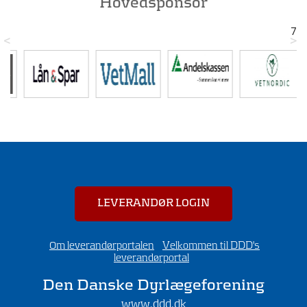
Hovedsponsor
7
<
>
LEVERANDØR LOGIN
Om leverandørportalen
Velkommen til DDD's
leverandørportal
Den Danske Dyrlægeforening
www.ddd.dk